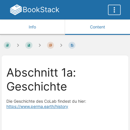
BookStack
Info
Content
Abschnitt 1a:
Geschichte
Die Geschichte des CoLab findest du hier:
https://www.perma.earth/history
Enter
section
select
mode