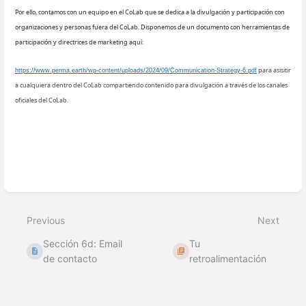
Por ello, contamos con un equipo en el CoLab que se dedica a la divulgación y participación con
organizaciones y personas fuera del CoLab. Disponemos de un documento con herramientas de
participación y directrices de marketing aquí:
para asisitir
https://www.perma.earth/wp-content/uploads/2024/09/Communication-Strategy-6.pdf
a cualquiera dentro del CoLab compartiendo contenido para divulgación a través de los canales
oficiales del CoLab.
Enter
section
select
mode
Previous
Next
Sección 6d: Email
Tu
de contacto
retroalimentación