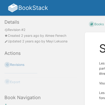
BookStack
Details
Books
Revision #2
Created
2 years ago
by
Aimee Fenech
Updated
2 years ago
by
Mayi Lekuona
S
Actions
Les
Revisions
par
être
Export
Vou
Les
Book Navigation
fon