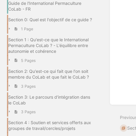
Enter
Guide de l'International Permaculture
section
CoLab - FR
select
mode
Section 0: Quel est l'objectif de ce guide ?
1 Page
Section 1 : Qu'est-ce que le International
Permaculture CoLab ? - L'équilibre entre
autonomie et cohérence
5 Pages
Section 2: Qu'est-ce qui fait que l'on soit
membre du CoLab et que fait le CoLab ?
3 Pages
Section 3: Le parcours d'intégration dans
le CoLab
3 Pages
Previou
Section 4 : Soutien et services offerts aux
Sect
groupes de travail/cercles/projets