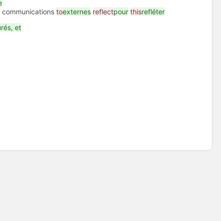
e
s
communications
to
externes
reflect
pour
this
refléter
rés, et