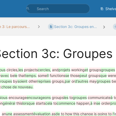
Shelv
 3: Le parcours...
Section 3c: Groupes en...
Section 3c: Groupe
ous
circles,
les
projects
cercles,
and
projets
working
et
groups
groupes
y
avec
be
le
that
temps.
some
Il
functions
se
those
peut
groups
que
wer
roupes
by
soient
other
reprises
groups,
par
or
d’autres
may
groupes
b
.
chose de nouveau.
Nous
encourage
encourageons
groups
les
to
groupes
communicate
à
t
en
général
this
lorsque
starts
cela
to
commence
happen,
à
in
se
order
pro
an
une
assessment
évaluation
as
de
to how this change is going to
l'