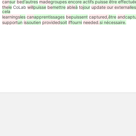
can
sur
be
d'autres
made
groupes encore actifs puisse être effectué
the
le
CoLab
will
puisse
be
mettre
able
à
to
jour
update our external
le
cela
learnings
les
can
apprentissages
be
puissent
captured,
être
and
captu
support
un
is
soutien
provided
soit
if
fourni
needed.
si nécessaire.