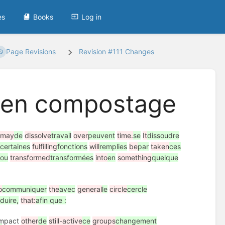
es
Books
Log in
Page Revisions
Revision #111 Changes
s en compostage
may
de
dissolve
travail
over
peuvent
time.
se
It
dissoudre
e
certaines
fulfilling
fonctions
will
remplies
be
par
taken
ces
e
ou
transformed
transformées
into
en
something
quelque
o
communiquer
the
avec
general
le
circle
cercle
duire,
that:
afin que :
impact
other
de
still-active
ce
groups
changement