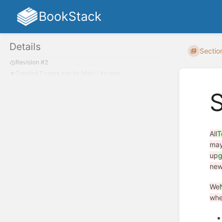
BookStack
Details
Section
Revision #2
Created
2 years ago
by
Mayi Lekuona
All
T
ma
up
g
new
We
wh